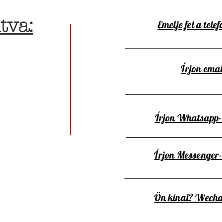
tva:
Emelje fel a telef
Írjon emai
Írjon Whatsapp
Írjon Messenger
Ön kínai? Wecha