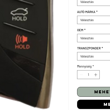
Választás
AUTÓ MÁRKA
*
Választás
OEM
*
Választás
TRANSZPONDER
*
Választás
Mennyiség
*
mehe
m