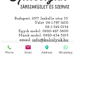
Budapest, 1077 Izabella utca 35.
Üzlet:
06-1-787-2631
06-1-342-0154
Egyik mobil:
0620-427-3600
Másik mobil:
0620-454-5105
email:
info@kulcslyuk.hu
Így tartunk nyitva:
Phone
Email
Address
WhatsApp
Hétfőtől péntekig:
9 - 18 h
KÖZÖSSÉGI LYUKAINK