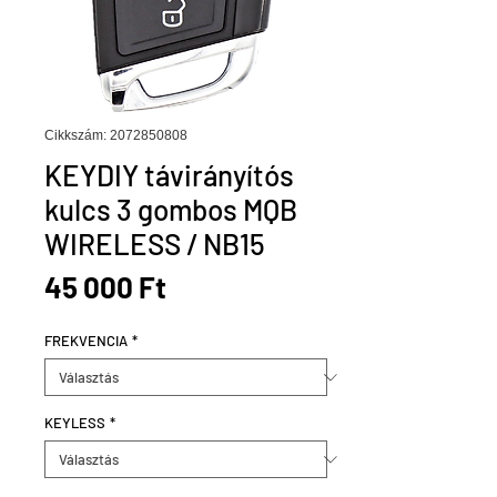
Cikkszám: 2072850808
KEYDIY távirányítós
kulcs 3 gombos MQB
WIRELESS / NB15
Ár
45 000 Ft
FREKVENCIA
*
KEYLESS
*