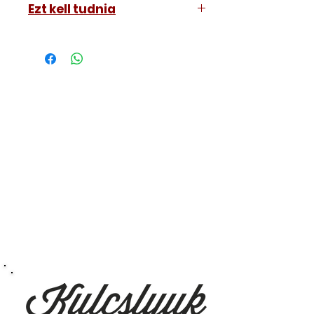
Ezt kell tudnia
Működő, kész kulcsokat vásárol,
vagyis
minden távirányítós
kulcsunk ára tartalmazza az
autókulcs marását, az
immobiliser tanítását és
a távirányító programozását is.
A kulcsmásolást és programozást
műhelyünkben, a VII.
kerület Izabella utca 35. szám alatt
végezzük, ide kell eljönnie az
autójával.
Speciális esetekben (például ha
egy üzemképtelen, félig kibelezett
roncsautóval állít be hozzánk), a
kulcs programozásáért külön díjat
számolunk fel, ezt előre mindig
egyeztetjük.