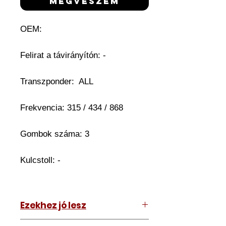
megveszem
OEM:
Felirat a távirányítón: -
Transzponder: ALL
Frekvencia: 315 / 434 / 868
Gombok száma: 3
Kulcstoll: -
Ezekhez jó lesz
Bármihez