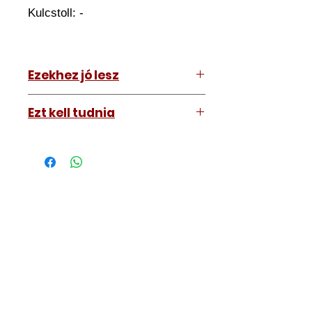
Kulcstoll: -
Ezekhez jó lesz
Bármihez ami szabadkezes
Ezt kell tudnia
Működő, kész kulcsokat vásárol,
vagyis
minden távirányítós
kulcsunk ára tartalmazza az
autókulcs marását, az
immobiliser tanítását és
a távirányító programozását is.
A kulcsmásolást és programozást
műhelyünkben, a VII.
kerület Izabella utca 35. szám alatt
végezzük, ide kell eljönnie az
autójával.