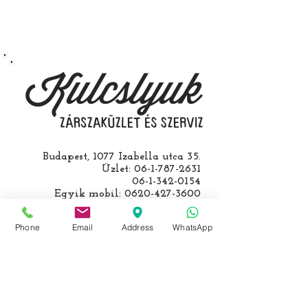
Speciális esetekben (például ha
egy üzemképtelen, félig kibelezett
roncsautóval állít be hozzánk), a
kulcs programozásáért külön díjat
számolunk fel, ezt előre mindig
egyeztetjük.
Budapest, 1077 Izabella utca 35.
Üzlet:
06-1-787-2631
06-1-342-0154
Egyik mobil:
0620-427-3600
Másik mobil:
0620-454-5105
email:
info@kulcslyuk.hu
Phone
Email
Address
WhatsApp
Így tartunk nyitva:
Hétfőtől péntekig:
9 - 18 h