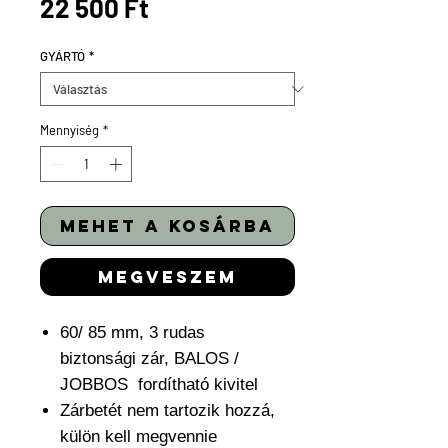
Ár
22 500 Ft
GYÁRTÓ
*
Mennyiség
*
mehet a kosárba
megveszem
60/ 85 mm, 3 rudas
biztonsági zár, BALOS /
JOBBOS fordítható kivitel
Zárbetét nem tartozik hozzá,
külön kell megvennie