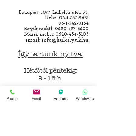
Budapest, 1077 Izabella utca 35.
Üzlet:
06-1-787-2631
06-1-342-0154
Egyik mobil:
0620-427-3600
Másik mobil:
0620-454-5105
email:
info@kulcslyuk.hu
Így tartunk nyitva:
Hétfőtől péntekig:
9 - 18 h
Phone
Email
Address
WhatsApp
KÖZÖSSÉGI LYUKAINK
Írjon Whatsapp-on