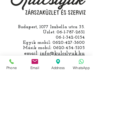
egyeztetjük.
Budapest, 1077 Izabella utca 35.
Üzlet:
06-1-787-2631
06-1-342-0154
Egyik mobil:
0620-427-3600
Másik mobil:
0620-454-5105
email:
info@kulcslyuk.hu
Így tartunk nyitva:
Phone
Email
Address
WhatsApp
Hétfőtől péntekig:
9 - 18 h
KÖZÖSSÉGI LYUKAINK