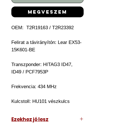
megveszem
OEM:
T2R19163 / T2R23392
Felirat a távirányítón: Lear EX53-
15K601-BE
Transzponder:
HITAG3 ID47,
ID49 / PCF7953P
Frekvencia: 434 MHz
Kulcstoll:
HU101 vészkulcs
Ezekhez jó lesz