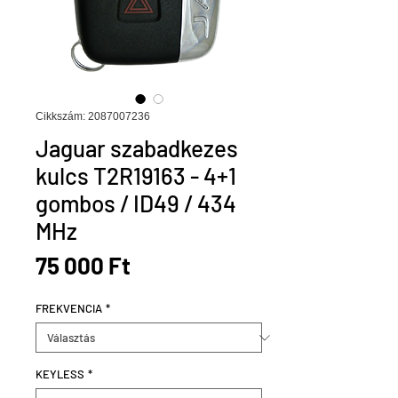
Cikkszám: 2087007236
Jaguar szabadkezes
kulcs T2R19163 - 4+1
gombos / ID49 / 434
MHz
Ár
75 000 Ft
FREKVENCIA
*
KEYLESS
*