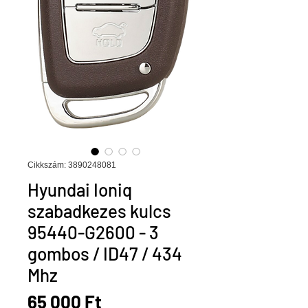
Cikkszám: 3890248081
Hyundai Ioniq
szabadkezes kulcs
95440-G2600 - 3
gombos / ID47 / 434
Mhz
Ár
65 000 Ft