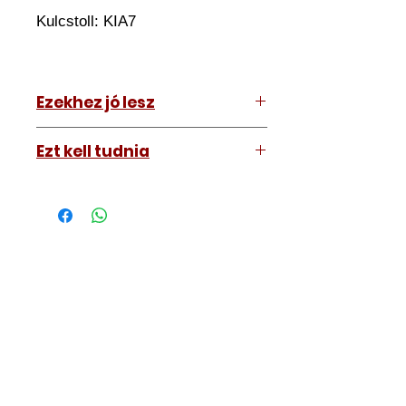
Kulcstoll:
KIA7
Ezekhez jó lesz
Hyundai Ioniq 2020-2022
Ezt kell tudnia
Működő, kész kulcsokat vásárol,
vagyis
minden távirányítós
kulcsunk ára tartalmazza az
autókulcs marását, az
immobiliser tanítását és
a távirányító programozását is.
A kulcsmásolást és programozást
műhelyünkben, a VII.
kerület Izabella utca 35. szám alatt
végezzük, ide kell eljönnie az
autójával.