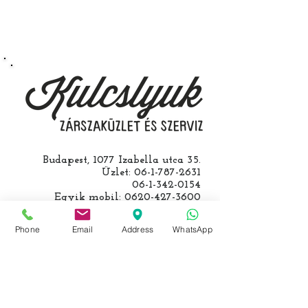
Speciális esetekben (például ha
egy üzemképtelen, félig kibelezett
roncsautóval állít be hozzánk), a
kulcs programozásáért külön díjat
számolunk fel, ezt előre mindig
egyeztetjük.
Budapest, 1077 Izabella utca 35.
Üzlet:
06-1-787-2631
06-1-342-0154
Egyik mobil:
0620-427-3600
Másik mobil:
0620-454-5105
email:
info@kulcslyuk.hu
Phone
Email
Address
WhatsApp
Így tartunk nyitva:
Hétfőtől péntekig: