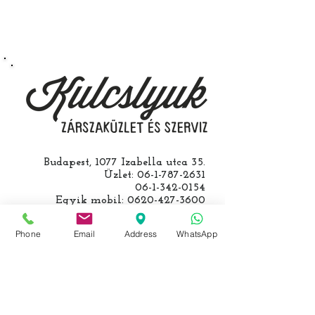
Speciális esetekben (például ha
egy üzemképtelen, félig kibelezett
roncsautóval állít be hozzánk), a
kulcs programozásáért külön díjat
számolunk fel, ezt előre mindig
egyeztetjük.
Budapest, 1077 Izabella utca 35.
Üzlet:
06-1-787-2631
06-1-342-0154
Egyik mobil:
0620-427-3600
Másik mobil:
0620-454-5105
email:
info@kulcslyuk.hu
Phone
Email
Address
WhatsApp
Így tartunk nyitva:
Hétfőtől péntekig: