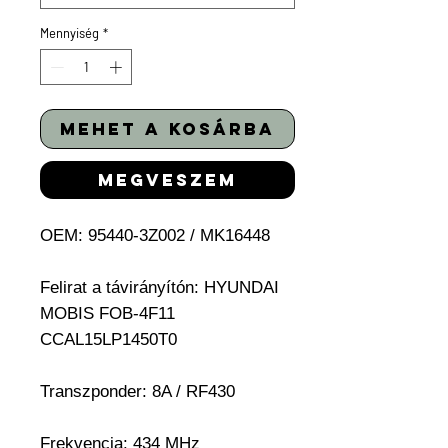
Mennyiség
*
mehet a kosárba
megveszem
OEM: 95440-3Z002 / MK16448
Felirat a távirányítón: HYUNDAI
MOBIS FOB-4F11
CCAL15LP1450T0
Transzponder:
8A / RF430
Frekvencia: 434 MHz