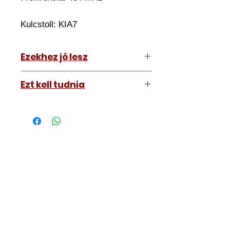
Kulcstoll:
KIA7
Ezekhez jó lesz
Hyundai I40 2014-2014
Ezt kell tudnia
Működő, kész kulcsokat vásárol,
vagyis
minden távirányítós
kulcsunk ára tartalmazza az
autókulcs marását, az
immobiliser tanítását és
a távirányító programozását is.
A kulcsmásolást és programozást
műhelyünkben, a VII.
kerület Izabella utca 35. szám alatt
végezzük, ide kell eljönnie az
autójával.