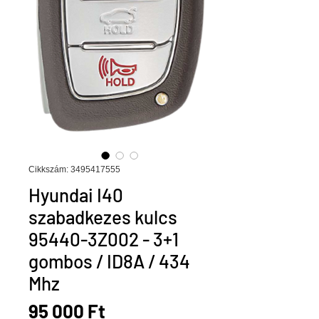
Cikkszám: 3495417555
Hyundai I40
szabadkezes kulcs
95440-3Z002 - 3+1
gombos / ID8A / 434
Mhz
Ár
95 000 Ft