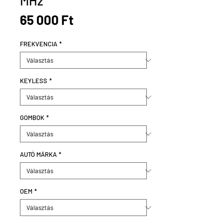
MHz
Ár
65 000 Ft
FREKVENCIA
*
KEYLESS
*
GOMBOK
*
AUTÓ MÁRKA
*
OEM
*