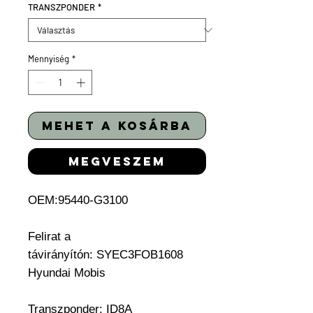
TRANSZPONDER
*
Mennyiség
*
mehet a kosárba
megveszem
OEM:95440-G3100
Felirat a
távirányítón: SYEC3FOB1608
Hyundai Mobis
Transzponder:
ID8A