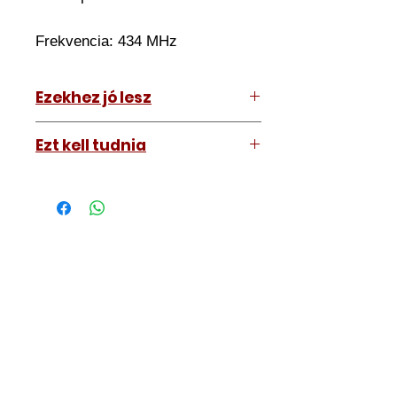
Frekvencia: 434 MHz
Ezekhez jó lesz
Hyundai I30 2017-2020
Ezt kell tudnia
Működő, kész kulcsokat vásárol,
vagyis
minden távirányítós
kulcsunk ára tartalmazza az
autókulcs marását, az
immobiliser tanítását és
a távirányító programozását is.
A kulcsmásolást és programozást
műhelyünkben, a VII.
kerület Izabella utca 35. szám alatt
végezzük, ide kell eljönnie az
autójával.