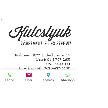
Speciális esetekben (például ha
egy üzemképtelen, félig kibelezett
roncsautóval állít be hozzánk), a
kulcs programozásáért külön díjat
számolunk fel, ezt előre mindig
egyeztetjük.
Budapest, 1077 Izabella utca 35.
Üzlet:
06-1-787-2631
06-1-342-0154
Egyik mobil:
0620-427-3600
Másik mobil:
0620-454-5105
email:
info@kulcslyuk.hu
Phone
Email
Address
WhatsApp
Így tartunk nyitva:
Hétfőtől péntekig:
9 - 18 h