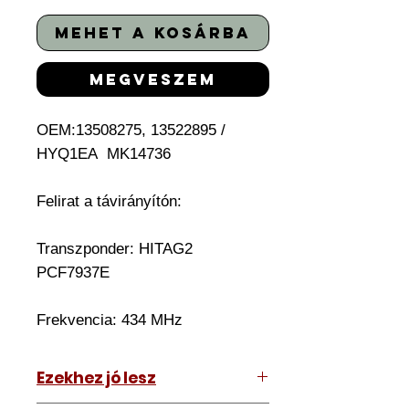
mehet a kosárba
megveszem
OEM:13508275, 13522895 /
HYQ1EA MK14736
Felirat a távirányítón:
Transzponder: HITAG2
PCF7937E
Frekvencia: 434 MHz
Ezekhez jó lesz