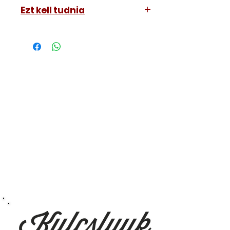
GMC Acadia 2017-2024
Ezt kell tudnia
GMC Terrain 2017-2024
Működő, kész kulcsokat vásárol,
vagyis
minden távirányítós
kulcsunk ára tartalmazza az
autókulcs marását, az
immobiliser tanítását és
a távirányító programozását is.
A kulcsmásolást és programozást
műhelyünkben, a VII.
kerület Izabella utca 35. szám alatt
végezzük, ide kell eljönnie az
autójával.
Speciális esetekben (például ha
egy üzemképtelen, félig kibelezett
roncsautóval állít be hozzánk), a
kulcs programozásáért külön díjat
számolunk fel, ezt előre mindig
egyeztetjük.