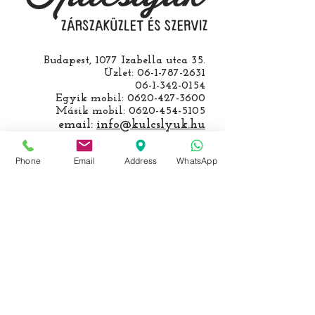
Budapest, 1077 Izabella utca 35.
Üzlet:
06-1-787-2631
06-1-342-0154
Egyik mobil:
0620-427-3600
Másik mobil:
0620-454-5105
email:
info@kulcslyuk.hu
Így tartunk nyitva:
Phone
Email
Address
WhatsApp
Hétfőtől péntekig:
9 - 18 h
KÖZÖSSÉGI LYUKAINK