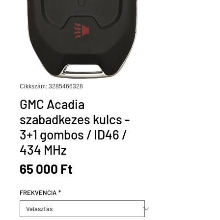
Cikkszám: 3285466328
GMC Acadia
szabadkezes kulcs -
3+1 gombos / ID46 /
434 MHz
Ár
65 000 Ft
FREKVENCIA
*