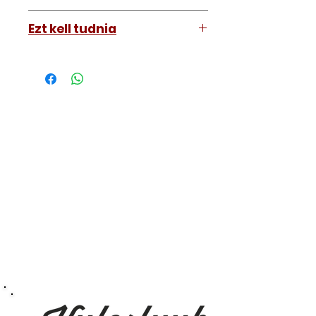
Genesis GV60 2023-2028
Ezt kell tudnia
Működő, kész kulcsokat vásárol,
vagyis
minden távirányítós
kulcsunk ára tartalmazza az
autókulcs marását, az
immobiliser tanítását és
a távirányító programozását is.
A kulcsmásolást és programozást
műhelyünkben, a VII.
kerület Izabella utca 35. szám alatt
végezzük, ide kell eljönnie az
autójával.
Speciális esetekben (például ha
egy üzemképtelen, félig kibelezett
roncsautóval állít be hozzánk), a
kulcs programozásáért külön díjat
számolunk fel, ezt előre mindig