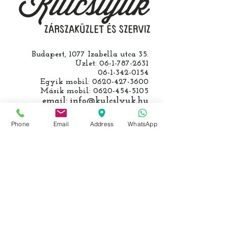
egyeztetjük.
Budapest, 1077 Izabella utca 35.
Üzlet:
06-1-787-2631
06-1-342-0154
Egyik mobil:
0620-427-3600
Másik mobil:
0620-454-5105
email:
info@kulcslyuk.hu
Így tartunk nyitva:
Phone
Email
Address
WhatsApp
Hétfőtől péntekig:
9 - 18 h
KÖZÖSSÉGI LYUKAINK