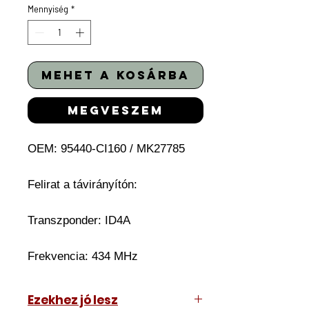
Mennyiség
*
mehet a kosárba
megveszem
OEM: 95440-CI160 / MK27785
Felirat a távirányítón:
Transzponder: ID4A
Frekvencia: 434 MHz
Ezekhez jó lesz