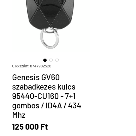
Cikkszám: 8747982528
Genesis GV60
szabadkezes kulcs
95440-CU160 - 7+1
gombos / ID4A / 434
Mhz
Ár
125 000 Ft