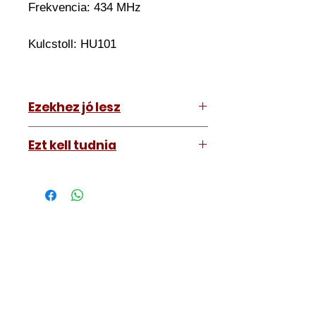
Frekvencia: 434 MHz
Kulcstoll: HU101
Ezekhez jó lesz
Ford Ranger 2010-2015
Ezt kell tudnia
Ford Transit Custom 2015-2018
Működő, kész kulcsokat vásárol,
vagyis
minden távirányítós
kulcsunk ára tartalmazza az
autókulcs marását, az
immobiliser tanítását és
a távirányító programozását is.
A kulcsmásolást és programozást
műhelyünkben, a VII.
kerület Izabella utca 35. szám alatt