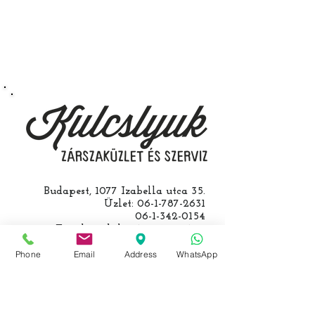
végezzük, ide kell eljönnie az
autójával.
Speciális esetekben (például ha
egy üzemképtelen, félig kibelezett
roncsautóval állít be hozzánk), a
kulcs programozásáért külön díjat
számolunk fel, ezt előre mindig
egyeztetjük.
Budapest, 1077 Izabella utca 35.
Üzlet:
06-1-787-2631
06-1-342-0154
Egyik mobil:
0620-427-3600
Másik mobil:
0620-454-5105
Phone
email:
Email
info@kulcslyuk.hu
Address
WhatsApp
Így tartunk nyitva: