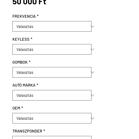
Ár
50 000 Ft
FREKVENCIA
*
KEYLESS
*
GOMBOK
*
AUTÓ MÁRKA
*
OEM
*
TRANSZPONDER
*