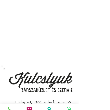
autókulcs marását, az
immobiliser tanítását és
a távirányító programozását is.
A kulcsmásolást és programozást
műhelyünkben, a VII.
kerület Izabella utca 35. szám alatt
végezzük, ide kell eljönnie az
autójával.
Speciális esetekben (például ha
egy üzemképtelen, félig kibelezett
roncsautóval állít be hozzánk), a
kulcs programozásáért külön díjat
számolunk fel, ezt előre mindig
egyeztetjük.
Budapest, 1077 Izabella utca 35.
Üzlet:
06-1-787-2631