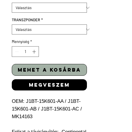
TRANSZPONDER
*
Mennyiség
*
mehet a kosárba
megveszem
OEM: J1BT-15K601-AA / J1BT-
15K601-AB / J1BT-15K601-AC /
MK14163
Felirat a távirányítón: Continental