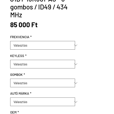
gombos / ID49 / 434
MHz
Ár
85 000 Ft
FREKVENCIA
*
KEYLESS
*
GOMBOK
*
AUTÓ MÁRKA
*
OEM
*