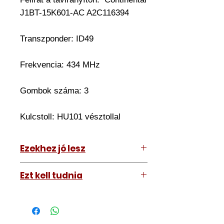
J1BT-15K601-AC A2C116394
Transzponder: ID49
Frekvencia: 434 MHz
Gombok száma: 3
Kulcstoll: HU101 vésztollal
Ezekhez jó lesz
Ford Focus 2018-2021
Ezt kell tudnia
Ford Fiesta 2017-2020
Működő, kész kulcsokat vásárol,
vagyis
minden távirányítós
kulcsunk ára tartalmazza az