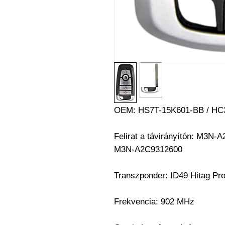
OEM: HS7T-15K601-BB / HC
Felirat a távirányítón: M3N
M3N-A2C9312600
Transzponder: ID49 Hitag P
Frekvencia: 902 MHz