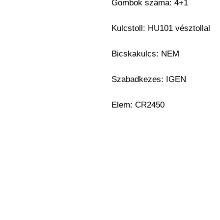
Gombok száma: 4+1
Kulcstoll: HU101 vésztollal
Bicskakulcs: NEM
Szabadkezes: IGEN
Elem: CR2450