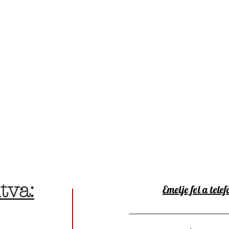
tva:
Emelje fel a telef