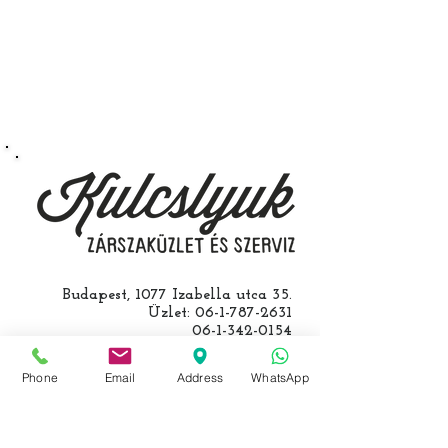
kerület Izabella utca 35. szám alatt
végezzük, ide kell eljönnie az
autójával.
Speciális esetekben (például ha
egy üzemképtelen, félig kibelezett
roncsautóval állít be hozzánk), a
kulcs programozásáért külön díjat
számolunk fel, ezt előre mindig
egyeztetjük.
Budapest, 1077 Izabella utca 35.
Üzlet:
06-1-787-2631
06-1-342-0154
Egyik mobil:
0620-427-3600
Másik mobil:
0620-454-5105
Phone
Email
Address
WhatsApp
email:
info@kulcslyuk.hu
Így tartunk nyitva: