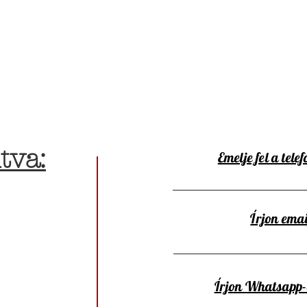
tva:
Emelje fel a telef
Írjon emai
Írjon Whatsapp