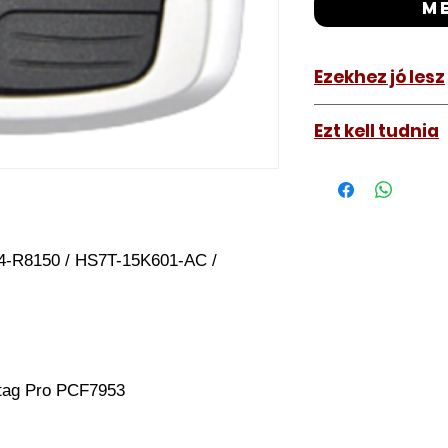
m
Ezekhez jó lesz
Ford Mustang C
Ezt kell tudnia
Működő, kész kulc
távirányítós kulc
autókulcs marását
a távirányító pro
-R8150 / HS7T-15K601-AC /
A kulcsmásolást é
a VII. kerület Izabe
végezzük, ide kell 
Speciális esetekbe
üzemképtelen, félig
be hozzánk), a kul
tag Pro PCF7953
számolunk fel, ezt