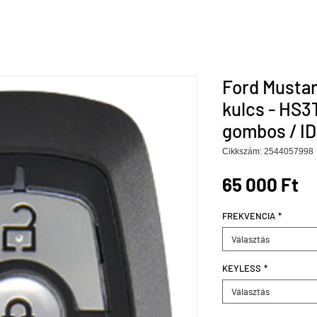
Ford Musta
kulcs - HS3
gombos / ID
Cikkszám: 2544057998
Ár
65 000 Ft
FREKVENCIA
*
Választás
KEYLESS
*
Választás