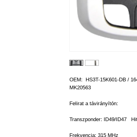
OEM: HS3T-15K601-DB / 164
MK20563
Felirat a távirányítón:
Transzponder: ID49/ID47 Hi
Frekvencia: 315 MHz