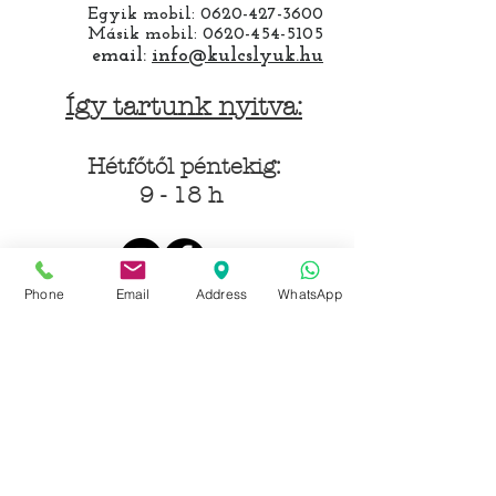
Egyik mobil:
0620-427-3600
Másik mobil:
0620-454-5105
email:
info@kulcslyuk.hu
Így tartunk nyitva:
Hétfőtől péntekig:
9 - 18 h
Phone
Email
Address
WhatsApp
KÖZÖSSÉGI LYUKAINK
Írjon Whatsapp-on
Írjon Messenger-en