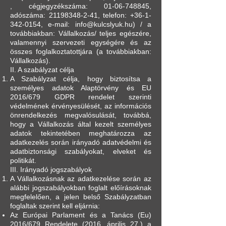
, cégjegyzékszáma:
01-06-748845
,
adószáma:
21198348-2-41
, telefon:
+36-1-
342-0154
, e-mail:
info@kulcslyuk.hu
) / a
továbbiakban: Vállalkozás/ teljes egészére,
valamennyi szervezeti egységére és az
összes foglalkoztatottjára (a továbbiakban:
Vállalkozás).
II. A szabályzat célja
A Szabályzat célja, hogy biztosítsa a
személyes adatok Alaptörvény és EU
2016/679 GDPR rendelet szerinti
védelmének érvényesülését, az információs
önrendelkezés megvalósulását, továbbá,
hogy a Vállalkozás által kezelt személyes
adatok tekintetében meghatározza az
adatkezelés során irányadó adatvédelmi és
adatbiztonsági szabályokat, elveket és
politikát.
III. Irányadó jogszabályok
A Vállalkozásnak az adatkezelése során az
alábbi jogszabályokban foglalt előírásoknak
megfelelően, a jelen belső Szabályzatban
foglaltak szerint kell eljárnia:
Az Európai Parlament és a Tanács (Eu)
2016/679 Rendelete (2016. április 27.) a