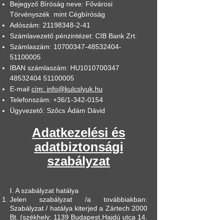
Bejegyző Bíróság neve: Fővárosi
Törvényszék mint Cégbíróság
Adószám:
21198348-2-41
Számlavezető pénzintézet: CIB Bank Zrt.
Számlaszám:
10700347-48532404
-
51100005
IBAN
számlaszám: HU1010700347
48532404 51100005
E-mail
cím:
info@kulcslyuk.hu
Telefonszám: +36/1-342-0154
Ügyvezető: Szőcs Ádám Dávid
​Adatkezelési és
adatbiztonsági
szabályzat
I. A szabályzat hatálya
Jelen szabályzat /a továbbiakban:
Szabályzat / hatálya kiterjed a Zártech 2000
Bt. (székhely: 1139 Budapest,Hajdú utca 14.