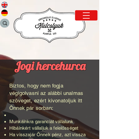
Jogi hercehurca
Biztos, hogy nem fogja
végigolvasni az alábbi unalmas
szöveget, ezért kivonatoljuk itt
Önnek pár sorban:
Munkáinkra garanciát vállalunk
Hibáinkért vállaljuk a felelősséget
Ha visszajár Önnek pénz, azt vissza