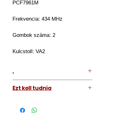
PCF7961M
Frekvencia: 434 MHz
Gombok száma: 2
Kulcstoll: VA2
.
Ezt kell tudnia
Működő, kész kulcsokat vásárol,
vagyis
minden távirányítós
kulcsunk ára tartalmazza az
autókulcs marását, az
immobiliser tanítását és
a távirányító programozását is.