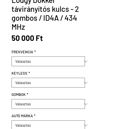
távirányítós kulcs - 2
gombos / ID4A / 434
MHz
Ár
50 000 Ft
FREKVENCIA
*
KEYLESS
*
GOMBOK
*
AUTÓ MÁRKA
*