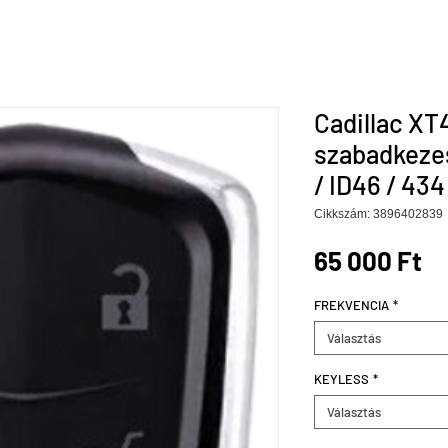
Cadillac XT4
szabadkeze
/ ID46 / 43
Cikkszám: 3896402839
Ár
65 000 Ft
FREKVENCIA
*
Választás
KEYLESS
*
Választás