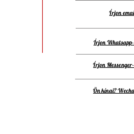
Írjon emai
Írjon Whatsapp
Írjon Messenger
Ön kínai? Wecha