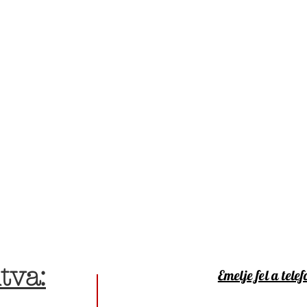
tva:
Emelje fel a telef