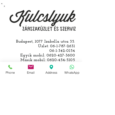
kulcs programozásáért külön díjat
számolunk fel, ezt előre mindig
egyeztetjük.
Budapest, 1077 Izabella utca 35.
Üzlet:
06-1-787-2631
06-1-342-0154
Egyik mobil:
0620-427-3600
Másik mobil:
0620-454-5105
email:
info@kulcslyuk.hu
Phone
Email
Address
WhatsApp
Így tartunk nyitva:
Hétfőtől péntekig:
9 - 18 h