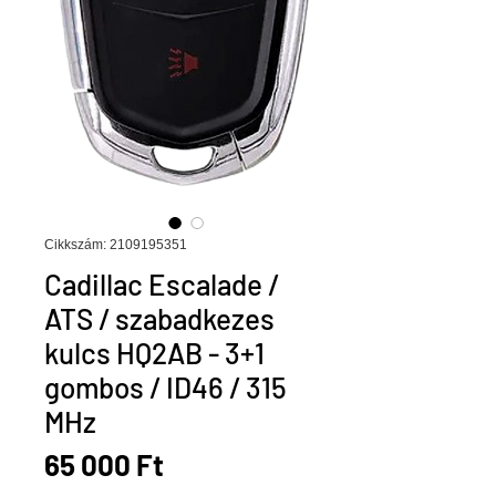
Cikkszám: 2109195351
Cadillac Escalade /
ATS / szabadkezes
kulcs HQ2AB - 3+1
gombos / ID46 / 315
MHz
Ár
65 000 Ft