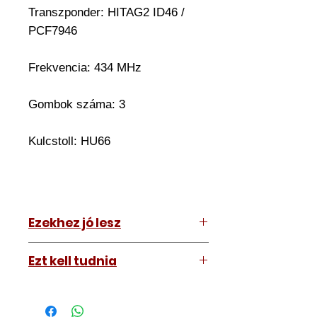
Transzponder: HITAG2 ID46 /
PCF7946
Frekvencia: 434 MHz
Gombok száma:
3
Kulcstoll: HU66
Ezekhez jó lesz
Bentley Continental 2006-2012
Ezt kell tudnia
Működő, kész kulcsokat vásárol,
vagyis
minden távirányítós