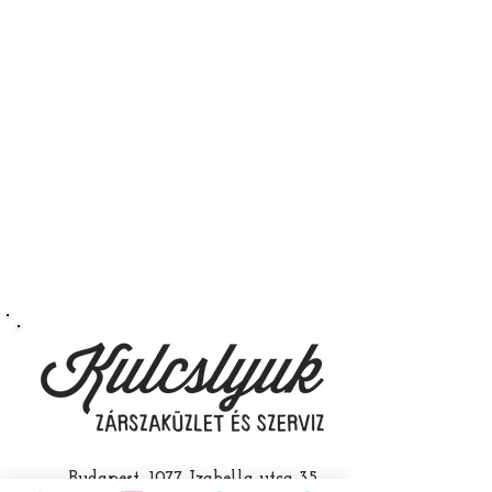
kulcsunk ára tartalmazza az
autókulcs marását, az
immobiliser tanítását és
a távirányító programozását is.
A kulcsmásolást és programozást
műhelyünkben, a VII.
kerület Izabella utca 35. szám alatt
végezzük, ide kell eljönnie az
autójával.
Speciális esetekben (például ha
egy üzemképtelen, félig kibelezett
roncsautóval állít be hozzánk), a
kulcs programozásáért külön díjat
számolunk fel, ezt előre mindig
egyeztetjük.
Budapest, 1077 Izabella utca 35.