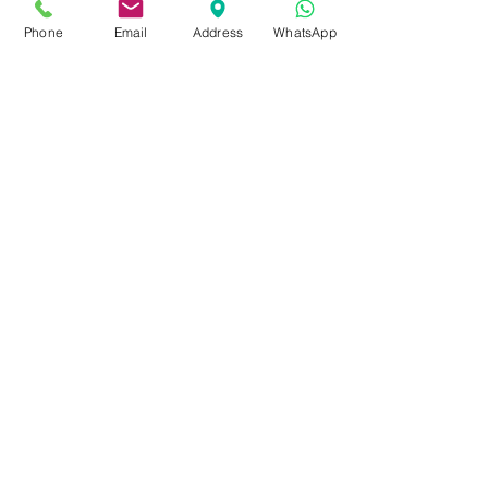
Üzlet:
06-1-787-2631
06-1-342-0154
Phone
Email
Address
WhatsApp
Egyik mobil:
0620-427-3600
Másik mobil:
0620-454-5105
email:
info@kulcslyuk.hu
Így tartunk nyitva:
Hétfőtől péntekig:
9 - 18 h
KÖZÖSSÉGI LYUKAINK
Írjon Whatsapp-on