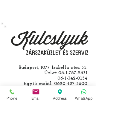
Speciális esetekben (például ha
egy üzemképtelen, félig kibelezett
roncsautóval állít be hozzánk), a
kulcs programozásáért külön díjat
számolunk fel, ezt előre mindig
egyeztetjük.
Budapest, 1077 Izabella utca 35.
Üzlet:
06-1-787-2631
06-1-342-0154
Egyik mobil:
0620-427-3600
Másik mobil:
0620-454-5105
email:
info@kulcslyuk.hu
Phone
Email
Address
WhatsApp
Így tartunk nyitva:
Hétfőtől péntekig:
9 - 18 h