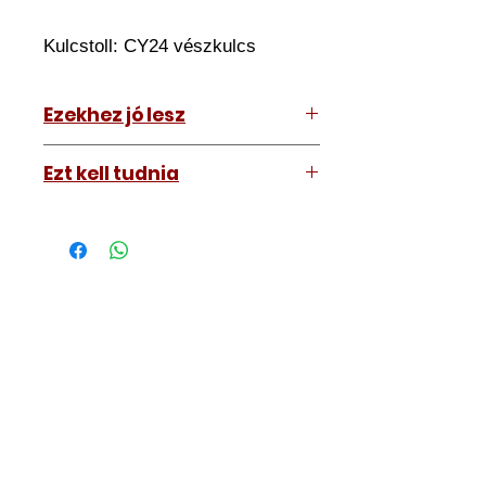
Kulcstoll:
CY24 vészkulcs
Ezekhez jó lesz
Chrysler Pacifica 2017-2022
Ezt kell tudnia
Chrysler Voyager 2017-2022
Működő, kész kulcsokat vásárol,
vagyis
minden távirányítós
kulcsunk ára tartalmazza az
autókulcs marását, az
immobiliser tanítását és
a távirányító programozását is.
A kulcsmásolást és programozást
műhelyünkben, a VII.
kerület Izabella utca 35. szám alatt
végezzük, ide kell eljönnie az
autójával.