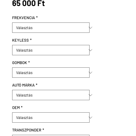
Ár
65 000 Ft
FREKVENCIA
*
KEYLESS
*
GOMBOK
*
AUTÓ MÁRKA
*
OEM
*
TRANSZPONDER
*