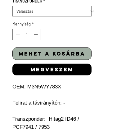
TRANSZPONDER
*
Mennyiség
*
mehet a kosárba
megveszem
OEM:
M3N5WY783X
Felirat a távirányítón: -
Transzponder:
Hitag2 ID46 /
PCF7941 / 7953