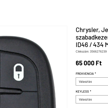
Chrysler, J
szabadkezes
ID46 / 434 
Cikkszám: 3566276239
Ár
65 000 Ft
FREKVENCIA
*
Választás
KEYLESS
*
Választás