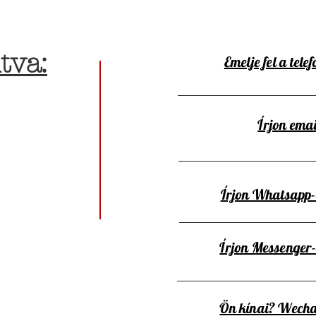
tva:
Emelje fel a telef
Írjon emai
Írjon Whatsapp
Írjon Messenger
Ön kínai? Wecha