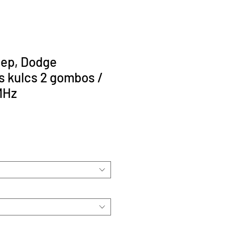
eep, Dodge
 kulcs 2 gombos /
MHz