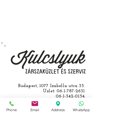
kerület Izabella utca 35. szám alatt
végezzük, ide kell eljönnie az
autójával.
Speciális esetekben (például ha
egy üzemképtelen, félig kibelezett
roncsautóval állít be hozzánk), a
kulcs programozásáért külön díjat
számolunk fel, ezt előre mindig
egyeztetjük.
Budapest, 1077 Izabella utca 35.
Üzlet:
06-1-787-2631
06-1-342-0154
Egyik mobil:
0620-427-3600
Másik mobil:
0620-454-5105
Phone
Email
Address
WhatsApp
email:
info@kulcslyuk.hu
Így tartunk nyitva: