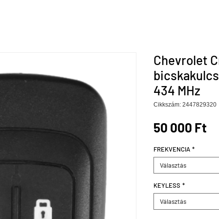
Chevrolet C
bicskakulcs
434 MHz
Cikkszám: 2447829320
Á
50 000 Ft
FREKVENCIA
*
Választás
KEYLESS
*
Választás