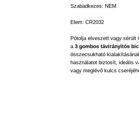
Szabadkezes: NEM
Elem: CR2032
Pótolja elveszett vagy sérült
a
3 gombos távirányítós bic
összecsukható kialakításán
használatot biztosít, ideális 
vagy meglévő kulcs cseréjéh