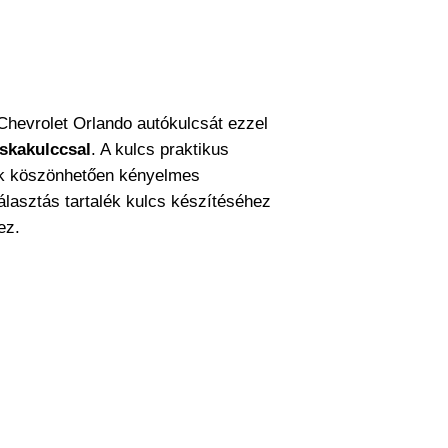
 Chevrolet Orlando autókulcsát ezzel
skakulccsal
. A kulcs praktikus
ak köszönhetően kényelmes
választás tartalék kulcs készítéséhez
ez.