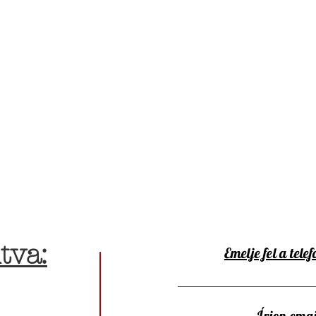
tva:
Emelje fel a telef
Írjon emai