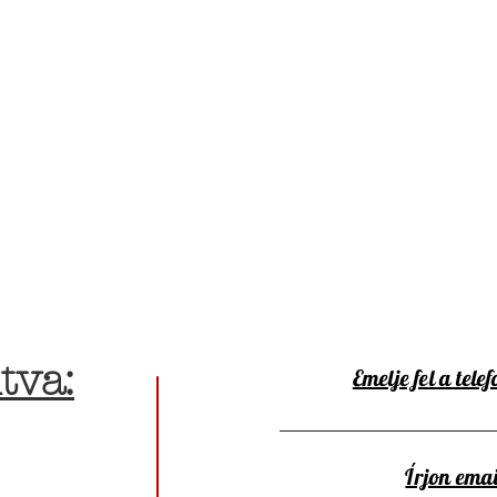
tva:
Emelje fel a telef
Írjon emai