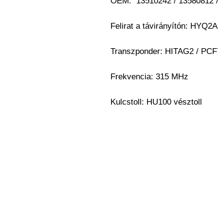
OEM: 13510242 / 13580812 /
Felirat a távirányítón: HYQ2
Transzponder: HITAG2 / PCF
Frekvencia: 315 MHz
Kulcstoll: HU100 vésztoll