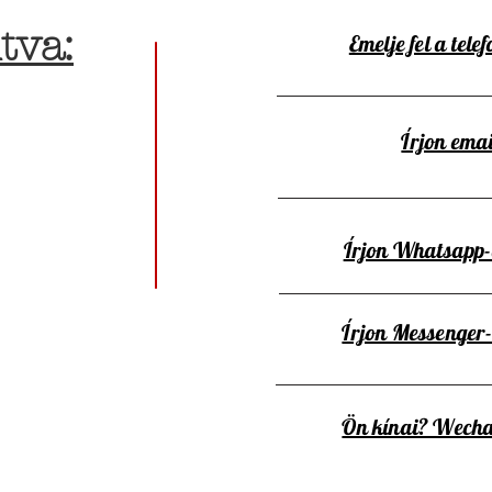
tva:
Emelje fel a telef
Írjon emai
Írjon Whatsapp
Írjon Messenger
Ön kínai? Wecha