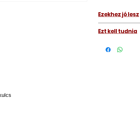
Ezekhez jó lesz
Cadillac SRX 2
Ezt kell tudnia
Működő, kész kulc
távirányítós kulc
autókulcs marását
a távirányító pro
A kulcsmásolást é
a VII. kerület Izabe
végezzük, ide kell 
kulcs
Speciális esetekbe
üzemképtelen, félig
be hozzánk), a kul
számolunk fel, ezt