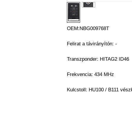
OEM:NBG009768T
Felirat a távirányítón:
-
Transzponder: HITAG2 ID46
Frekvencia: 434 MHz
Kulcstoll: HU100 / B111 vész