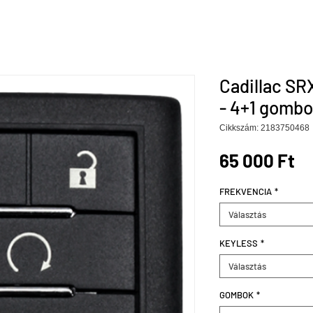
Cadillac SR
- 4+1 gombo
Cikkszám: 2183750468
Ár
65 000 Ft
FREKVENCIA
*
Választás
KEYLESS
*
Választás
GOMBOK
*