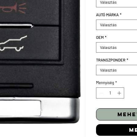
Választás
AUTÓ MÁRKA
*
Választás
OEM
*
Választás
TRANSZPONDER
*
Választás
Mennyiség
*
mehe
m