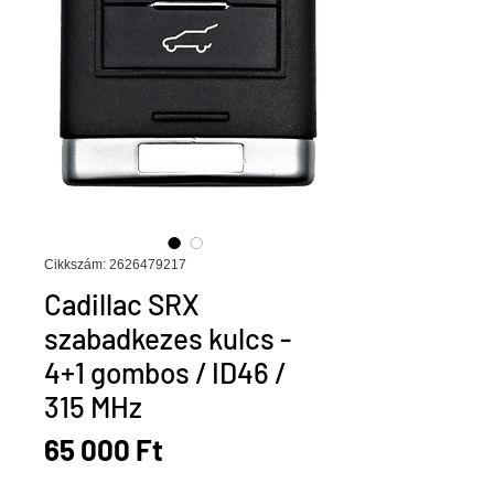
Cikkszám: 2626479217
Cadillac SRX
szabadkezes kulcs -
4+1 gombos / ID46 /
315 MHz
Ár
65 000 Ft