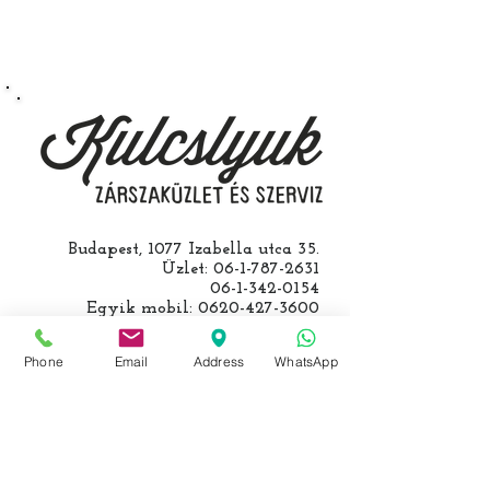
Speciális esetekben (például ha
egy üzemképtelen, félig kibelezett
roncsautóval állít be hozzánk), a
kulcs programozásáért külön díjat
számolunk fel, ezt előre mindig
egyeztetjük.
Budapest, 1077 Izabella utca 35.
Üzlet:
06-1-787-2631
06-1-342-0154
Egyik mobil:
0620-427-3600
Másik mobil:
0620-454-5105
email:
info@kulcslyuk.hu
Phone
Email
Address
WhatsApp
Így tartunk nyitva:
Hétfőtől péntekig:
9 - 18 h