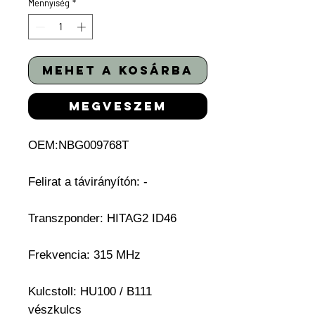
Mennyiség
*
mehet a kosárba
megveszem
OEM:NBG009768T
Felirat a távirányítón:
-
Transzponder: HITAG2 ID46
Frekvencia: 315 MHz
Kulcstoll: HU100 / B111
vészkulcs