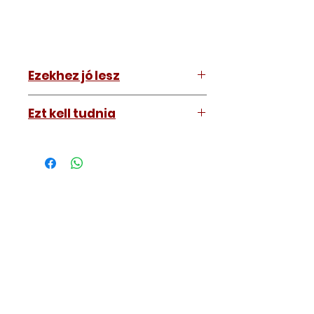
Ezekhez jó lesz
Cadillac SRX 2010-2015
Ezt kell tudnia
Működő, kész kulcsokat vásárol,
vagyis
minden távirányítós
kulcsunk ára tartalmazza az
autókulcs marását, az
immobiliser tanítását és
a távirányító programozását is.
A kulcsmásolást és programozást
műhelyünkben, a VII.
kerület Izabella utca 35. szám alatt
végezzük, ide kell eljönnie az
autójával.