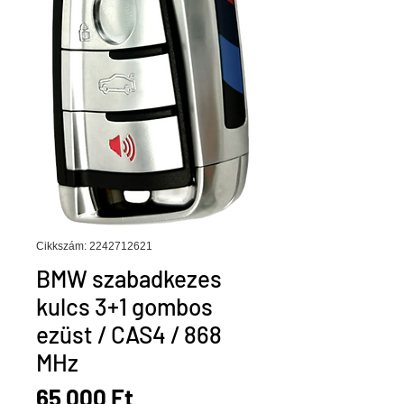
Cikkszám: 2242712621
BMW szabadkezes
kulcs 3+1 gombos
ezüst / CAS4 / 868
MHz
Ár
65 000 Ft