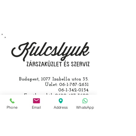
végezzük, ide kell eljönnie az
autójával.
Speciális esetekben (például ha
egy üzemképtelen, félig kibelezett
roncsautóval állít be hozzánk), a
kulcs programozásáért külön díjat
számolunk fel, ezt előre mindig
egyeztetjük.
Budapest, 1077 Izabella utca 35.
Üzlet:
06-1-787-2631
06-1-342-0154
Egyik mobil:
0620-427-3600
Másik mobil:
0620-454-5105
email:
info@kulcslyuk.hu
Phone
Email
Address
WhatsApp
Így tartunk nyitva: