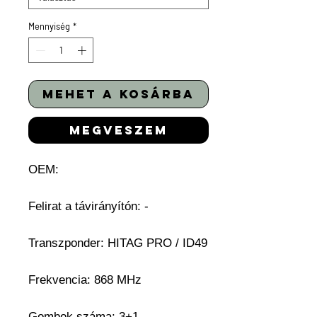
Mennyiség
*
mehet a kosárba
megveszem
OEM:
Felirat a távirányítón: -
Transzponder: HITAG PRO / ID49
Frekvencia: 868 MHz
Gombok száma: 3+1