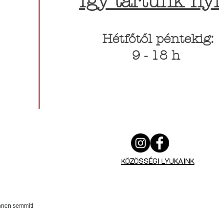
Így tartunk nyi
Hétfőtől péntekig:
9 - 18 h
KÖZÖSSÉGI LYUKAINK
innen semmit!