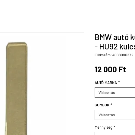
BMW autó k
- HU92 kulcs
Cikkszám: 4038086372
Ár
12 000 Ft
AUTÓ MÁRKA
*
Választás
GOMBOK
*
Választás
Mennyiség
*