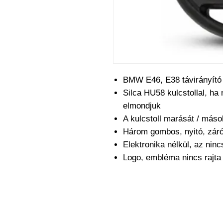
BMW E46, E38 távirányító 
Silca HU58 kulcstollal, ha
elmondjuk
A kulcstoll marását / máso
Három gombos, nyitó, záró
Elektronika nélkül, az nin
Logo, embléma nincs rajt