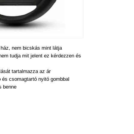
működésre abban e
cseréjét is mi csin
barkácsol. Bízza r
ház, nem bicskás mint látja
 nem tudja mit jelent ez kérdezzen és
lását tartalmazza az ár
 és csomagtartó nyitó gombbal
cs benne
a