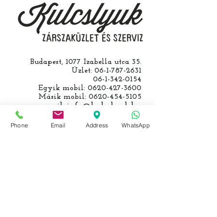
számolunk fel, ezt előre mindig
egyeztetjük.
Budapest, 1077 Izabella utca 35.
Üzlet:
06-1-787-2631
06-1-342-0154
Egyik mobil:
0620-427-3600
Másik mobil:
0620-454-5105
email:
info@kulcslyuk.hu
Phone
Email
Address
WhatsApp
Így tartunk nyitva:
Hétfőtől péntekig:
9 - 18 h
KÖZÖSSÉGI LYUKAINK