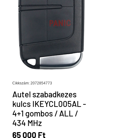
Cikkszám: 2072854773
Autel szabadkezes
kulcs IKEYCL005AL -
4+1 gombos / ALL /
434 MHz
Ár
65 000 Ft