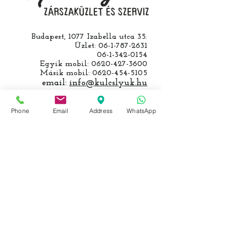
Budapest, 1077 Izabella utca 35.
Üzlet:
06-1-787-2631
06-1-342-0154
Egyik mobil:
0620-427-3600
Másik mobil:
0620-454-5105
email:
info@kulcslyuk.hu
Így tartunk nyitva:
Phone
Email
Address
WhatsApp
Hétfőtől péntekig:
9 - 18 h
KÖZÖSSÉGI LYUKAINK