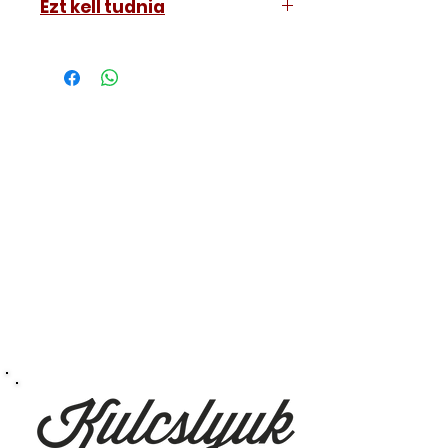
Ezt kell tudnia
Működő, kész kulcsokat vásárol,
vagyis
minden távirányítós
kulcsunk ára tartalmazza az
autókulcs marását, az
immobiliser tanítását és
a távirányító programozását is.
A kulcsmásolást és programozást
műhelyünkben, a VII.
kerület Izabella utca 35. szám alatt
végezzük, ide kell eljönnie az
autójával.
Speciális esetekben (például ha
egy üzemképtelen, félig kibelezett
roncsautóval állít be hozzánk), a
kulcs programozásáért külön díjat
számolunk fel, ezt előre mindig
egyeztetjük.