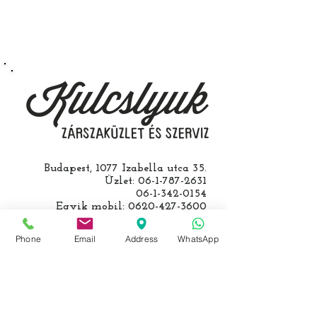
autójával.
Speciális esetekben (például ha
egy üzemképtelen, félig kibelezett
roncsautóval állít be hozzánk), a
kulcs programozásáért külön díjat
számolunk fel, ezt előre mindig
egyeztetjük.
Budapest, 1077 Izabella utca 35.
Üzlet:
06-1-787-2631
06-1-342-0154
Egyik mobil:
0620-427-3600
Másik mobil:
0620-454-5105
email:
info@kulcslyuk.hu
Phone
Email
Address
WhatsApp
Így tartunk nyitva:
Hétfőtől péntekig: