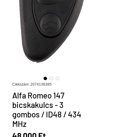
Cikkszám: 2074136385
Alfa Romeo 147
bicskakulcs - 3
gombos / ID48 / 434
MHz
Ár
48 000 Ft