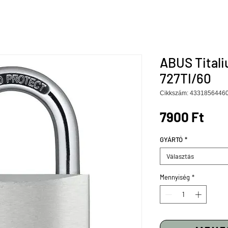
ABUS Titali
727TI/60
Cikkszám: 4331856446
Ár
7900 Ft
GYÁRTÓ
*
Választás
Mennyiség
*