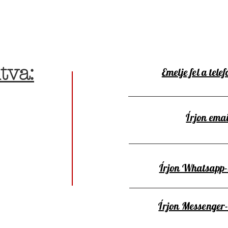
tva:
Emelje fel a telef
Írjon emai
Írjon Whatsapp
Írjon Messenger