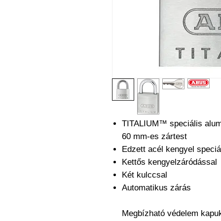
TITALIUM™ speciális alumí
60 mm-es zártest
Edzett acél kengyel speci
Kettős kengyelzáródással
Két kulccsal
Automatikus zárás
Megbízható védelem kapuk