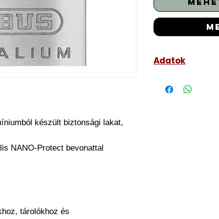
mehe
m
Adatok
Szín: alumíni
Kengyel belső 
Kengyelátmérő
Magasság: 90,
niumból készült biztonsági lakat,
Szélesség: 60
Kengyel belső 
ális NANO-Protect bevonattal
Mélység (e): 
Súly: 260 g
hoz, tárolókhoz és