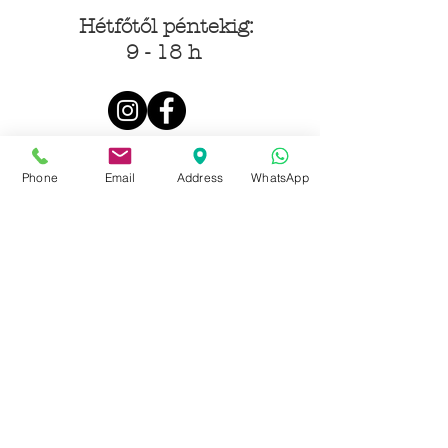
Hétfőtől péntekig:
9 - 18 h
KÖZÖSSÉGI LYUKAINK
Phone
Email
Address
WhatsApp
Írjon Whatsapp-on
Írjon Messenger-en
Ön kínai? Wechat!