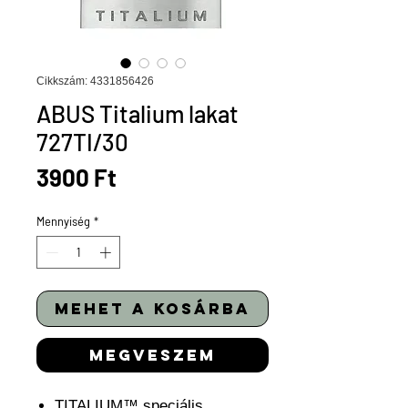
Cikkszám: 4331856426
ABUS Titalium lakat
727TI/30
Ár
3900 Ft
Mennyiség
*
mehet a kosárba
megveszem
TITALIUM™ speciális