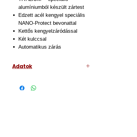
alumíniumból készült zártest
Edzett acél kengyel speciális
NANO-Protect bevonattal
Kettős kengyelzáródással
Két kulccsal
Automatikus zárás
Adatok
Szín: alumínium
Kengyel belső szélesség: 16 mm
Kengyelátmérő: 5 mm
Magasság: 49,5 mm
Szélesség (a): 30 mm
Kengyel belső magasság (c):
17 mm
Mélység (e): 13 mm
Súly: 80 g