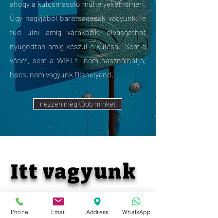
ahogy a kulcsmásoló műhelyeket ismeri.
Úgy nagyjából barátságosak vagyunk, le
tud ülni amíg várakozik, olvasgathat
nyugodtan amíg készül a kulcsa. Sem a
vécét, sem a WIFI-t nem használhatja,
bocs, nem vagyunk Disnelyand.
nézzen még több minket
Itt vagyunk
Phone
Email
Address
WhatsApp