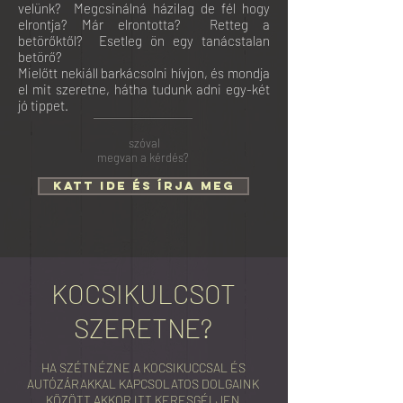
velünk?
Megcsinálná házilag de fél hogy
elrontja? Már elrontotta? Retteg a
betörőktől? Esetleg ön egy tanácstalan
betörő?
Mielőtt nekiáll barkácsolni hívjon, és mondja
el mit szeretne, hátha tudunk adni egy-két
jó tippet.
szóval
megvan a kérdés?
katt ide és írja meg
KOCSIKULCSOT
SZERETNE?
HA SZÉTNÉZNE A KOCSIKUCCSAL ÉS
AUTÓZÁRAKKAL KAPCSOLATOS DOLGAINK
KÖZÖTT AKKOR ITT KERESGÉLJEN