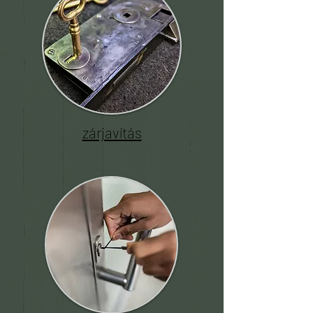
zárjavítás