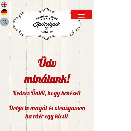
Üdv
minálunk!
Kedves Öntől, hogy benézett
D
obja le magát és olvasgasson
ha ráér egy kicsit