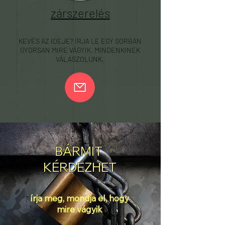
zárszerelés
KEVÉS AZ IDEJE? ÍRJA LE EGY SORBAN
GYORSAN MIRE VÁGYIK. MINDENKINEK
VÁLASZOLUNK.
BÁRMIT
KÉRDEZHET
írja meg, mondja el, hogy
mire vágyik