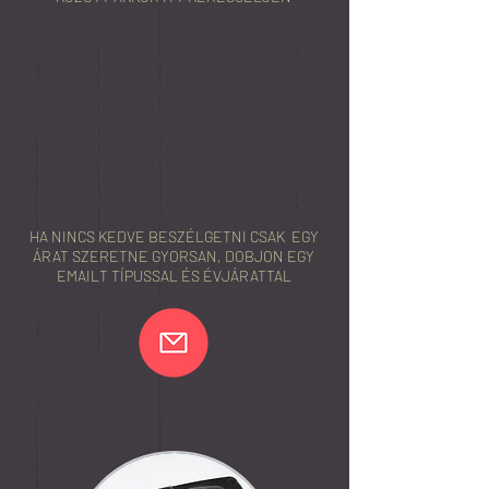
HA NINCS KEDVE BESZÉLGETNI CSAK EGY
ÁRAT SZERETNE GYORSAN, DOBJON EGY
EMAILT TÍPUSSAL ÉS ÉVJÁRATTAL