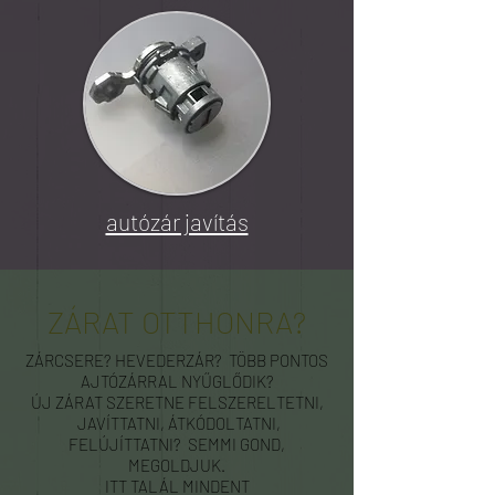
autózár javítás
ZÁRAT OTTHONRA?
ZÁRCSERE? HEVEDERZÁR? TÖBB PONTOS
AJTÓZÁRRAL NYŰGLŐDIK?
ÚJ ZÁRAT SZERETNE FELSZERELTETNI,
JAVÍTTATNI, ÁTKÓDOLTATNI,
FELÚJÍTTATNI? SEMMI GOND,
MEGOLDJUK.
ITT TALÁL MINDENT