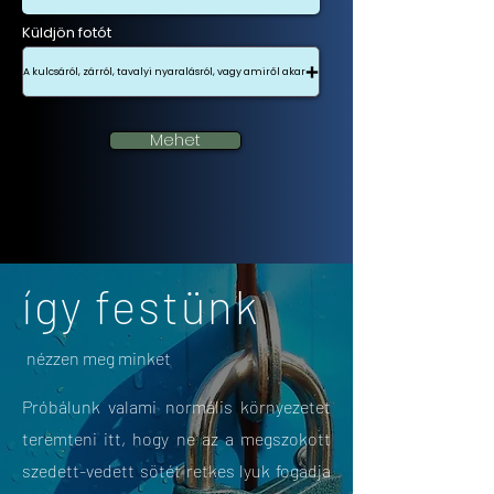
Küldjön fotót
A kulcsáról, zárról, tavalyi nyaralásról, vagy amiről akar
Mehet
így festünk
nézzen meg minket
Próbálunk valami normális környezetet
teremteni itt, hogy ne az a megszokott
szedett-vedett sötét retkes lyuk fogadja