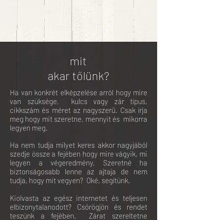
mit
akar tőlünk?
Ha van konkrét elképzelése arról hogy mire
van szüksége, kulcs vagy zár típus,
cikkszám és méret az nagyszerű. Csak írja
meg hogy mit szeretne, mennyit és mikorra
legyen meg.
Ha nem tudja milyet keres akkor nagyjából
szedje össze a fejében hogy mire vágyik, mi
legyen a végeredmény.
Szeretné ha
biztonságosabb lenne az ajtaja de nem
tudja, hogy mit vegyen? Oké, segítünk.
Kiolvasta az egész internetet és teljesen
elbizonytalanodott? Csörögjön és rendet
teszünk a fejében. Zárat szereltetne