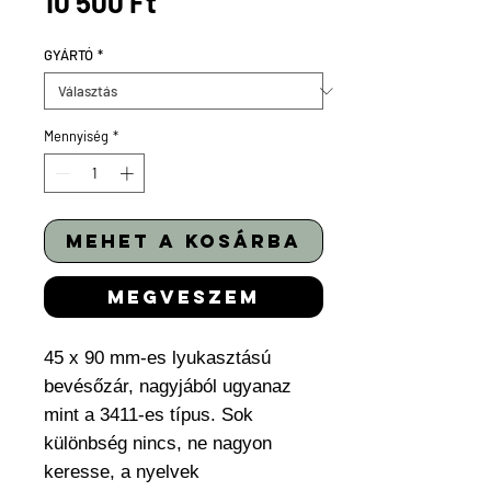
Ár
10 500 Ft
GYÁRTÓ
*
Mennyiség
*
mehet a kosárba
megveszem
45 x 90 mm-es lyukasztású
bevésőzár, nagyjából ugyanaz
mint a 3411-es típus. Sok
különbség nincs, ne nagyon
keresse, a nyelvek