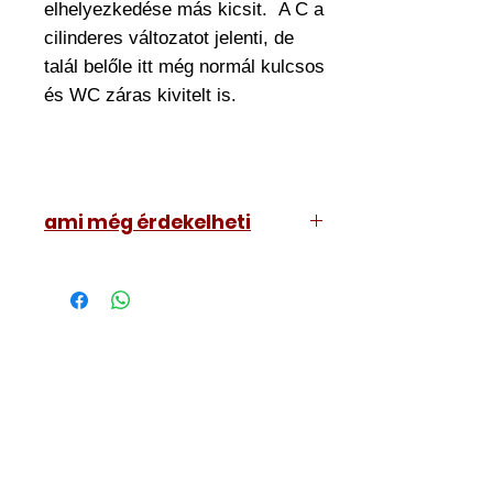
elhelyezkedése más kicsit. A C a
cilinderes változatot jelenti, de
talál belőle itt még normál kulcsos
és WC záras kivitelt is.
ami még érdekelheti
váltós, vagyis a kulcs
visszahúzza a kilincsnyelvet is
horganyzott, nem rohad el
a nyelv fordítható
elég pocsék az idő a héten