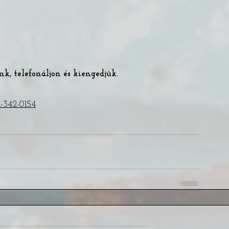
k, telefonáljon és kiengedjük.
1-342-0154