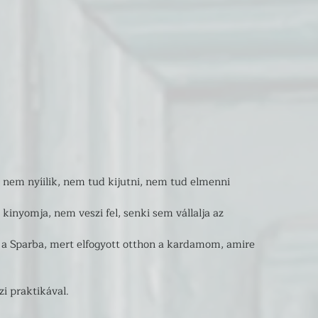
tó nem nyíilik, nem tud kijutni, nem tud elmenni 
kinyomja, nem veszi fel, senki sem vállalja az 
i a Sparba, mert elfogyott otthon a kardamom, amire 
i praktikával.