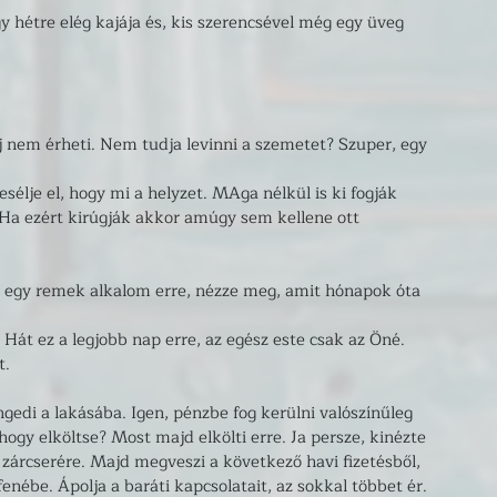
gy hétre elég kajája és, kis szerencsével még egy üveg 
 nem érheti. Nem tudja levinni a szemetet? Szuper, egy 
sélje el, hogy mi a helyzet. MAga nélkül is ki fogják 
. Ha ezért kirúgják akkor amúgy sem kellene ott 
z egy remek alkalom erre, nézze meg, amit hónapok óta 
 Hát ez a legjobb nap erre, az egész este csak az Öné.
 ​
ngedi a lakásába. Igen, pénzbe fog kerülni valószínűleg 
ogy elköltse? Most majd elkölti erre. Ja persze, kinézte 
 zárcserére. Majd megveszi a következő havi fizetésből, 
enébe. Ápolja a baráti kapcsolatait, az sokkal többet ér. 