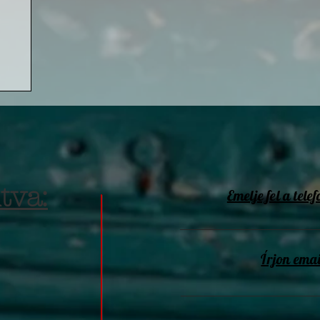
tva:
Emelje fel a telef
Írjon emai