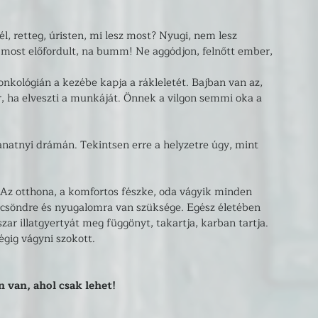
él, retteg, úristen, mi lesz most? Nyugi, nem lesz 
most előfordult, na bumm! Ne aggódjon, felnőtt ember, 
onkológián a kezébe kapja a rákleletét. Bajban van az, 
r, ha elveszti a munkáját. Önnek a vilgon semmi oka a 
anatnyi drámán. Tekintsen erre a helyzetre úgy, mint 
 Az otthona, a komfortos fészke, oda vágyik minden 
söndre és nyugalomra van szüksége. Egész életében 
irszar illatgyertyát meg függönyt, takartja, karban tartja. 
gig vágyni szokott. 
 van, ahol csak lehet!