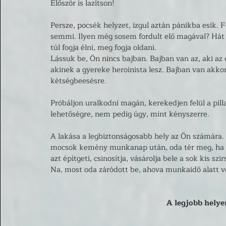
Először is lazítson!
Persze, pocsék helyzet, izgul aztán pánikba esik. F
semmi. Ilyen még sosem fordult elő magával? Hát 
túl fogja élni, meg fogja oldani. 
Lássuk be, Ön nincs bajban. Bajban van az, aki az 
akinek a gyereke heroinista lesz. Bajban van akko
kétségbeesésre. 
Próbáljon uralkodni magán, kerekedjen felül a pill
lehetőségre, nem pedig úgy, mint kényszerre. 
A lakása a legbiztonságosabb hely az Ön számára.
mocsok kemény munkanap után, oda tér meg, ha c
azt építgeti, csinosítja, vásárolja bele a sok kis sz
Na, most oda záródott be, ahova munkaidő alatt vé
A legjobb helyen