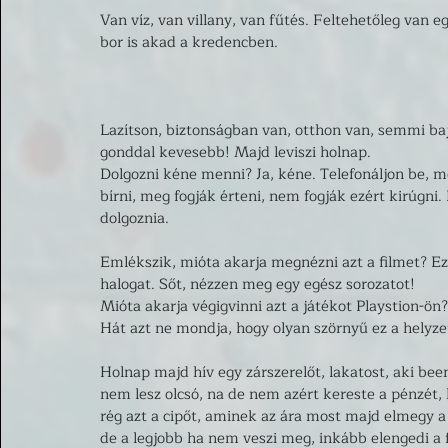
Van víz, van villany, van fűtés. Feltehetőleg van e
bor is akad a kredencben. 
Lazítson, biztonságban van, otthon van, semmi baj
gonddal kevesebb! Majd leviszi holnap.
Dolgozni kéne menni? Ja, kéne. Telefonáljon be, me
bírni, meg fogják érteni, nem fogják ezért kirúgni
dolgoznia. 
Emlékszik, mióta akarja megnézni azt a filmet? E
halogat. Sőt, nézzen meg egy egész sorozatot! 
Mióta akarja végigvinni azt a játékot Playstion-ön?
Hát azt ne mondja, hogy olyan szörnyű ez a helyzet.
Holnap majd hív egy zárszerelőt, lakatost, aki bee
nem lesz olcsó, na de nem azért kereste a pénzét, h
rég azt a cipőt, aminek az ára most majd elmegy a
de a legjobb ha nem veszi meg, inkább elengedi a f