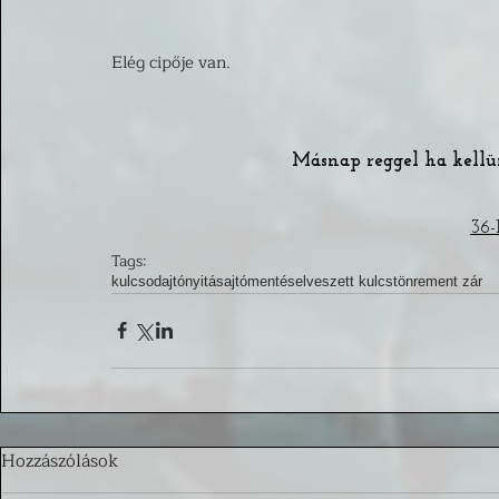
Elég cipője van.
Másnap reggel ha kellün
36-
Tags:
kulcsod
ajtónyitás
ajtómentés
elveszett kulcs
tönrement zár
Hozzászólások