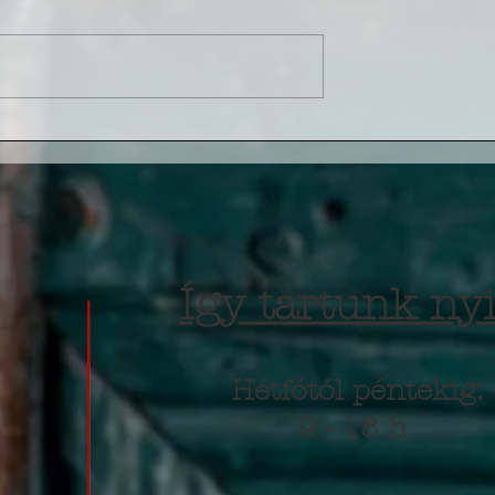
Így tartunk nyi
Hétfőtől péntekig:
9 - 18 h