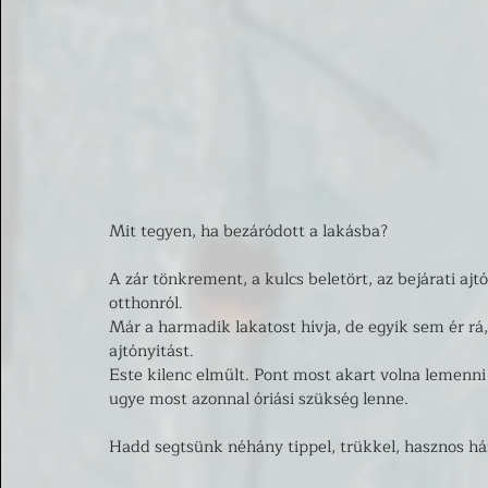
Mit tegyen, ha bezáródott a lakásba? 
A zár tönkrement, a kulcs beletört, az bejárati aj
otthonról. 
Már a harmadik lakatost hívja, de egyik sem ér rá, 
ajtónyitást. 
Este kilenc elműlt. Pont most akart volna lemenn
ugye most azonnal óriási szükség lenne. 
Hadd segtsünk néhány tippel, trükkel, hasznos ház