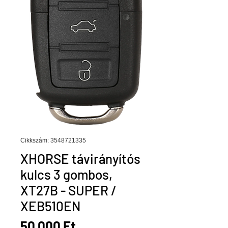
Cikkszám: 3548721335
XHORSE távirányítós
kulcs 3 gombos,
XT27B - SUPER /
XEB510EN
Ár
50 000 Ft