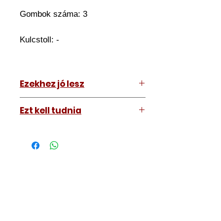
Gombok száma: 3
Kulcstoll: -
Ezekhez jó lesz
Bármihez
Ezt kell tudnia
Működő, kész kulcsokat vásárol,
vagyis
minden távirányítós
kulcsunk ára tartalmazza az
autókulcs marását, az
immobiliser tanítását és
a távirányító programozását is.
A kulcsmásolást és programozást
műhelyünkben, a VII.