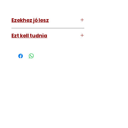
Ezekhez jó lesz
Mindenhez
Ezt kell tudnia
Működő, kész kulcsokat vásárol,
vagyis
minden távirányítós
kulcsunk ára tartalmazza az
autókulcs marását, az
immobiliser tanítását és
a távirányító programozását is.
A kulcsmásolást és programozást
műhelyünkben, a VII.
kerület Izabella utca 35. szám alatt
végezzük, ide kell eljönnie az
autójával.
Speciális esetekben (például ha