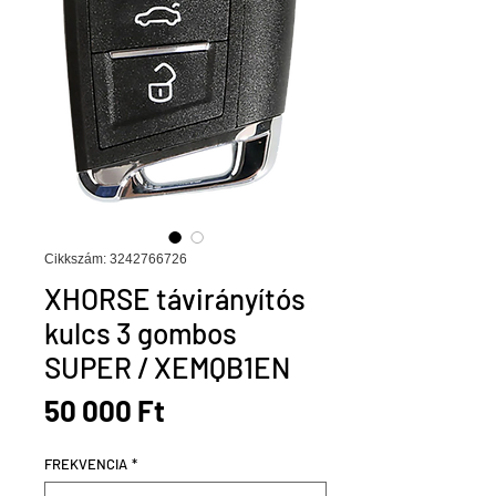
Cikkszám: 3242766726
XHORSE távirányítós
kulcs 3 gombos
SUPER / XEMQB1EN
Ár
50 000 Ft
FREKVENCIA
*