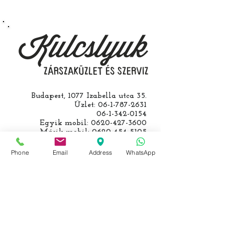
egy üzemképtelen, félig kibelezett
roncsautóval állít be hozzánk), a
kulcs programozásáért külön díjat
számolunk fel, ezt előre mindig
egyeztetjük.
Budapest, 1077 Izabella utca 35.
Üzlet:
06-1-787-2631
06-1-342-0154
Egyik mobil:
0620-427-3600
Másik mobil:
0620-454-5105
email:
info@kulcslyuk.hu
Phone
Email
Address
WhatsApp
Így tartunk nyitva:
Hétfőtől péntekig:
9 - 18 h