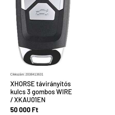
Cikkszám: 2038413631
XHORSE távirányítós
kulcs 3 gombos WIRE
/ XKAU01EN
Ár
50 000 Ft