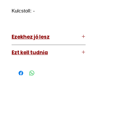
Kulcstoll: -
Ezekhez jó lesz
Bármihez
Ezt kell tudnia
Működő, kész kulcsokat vásárol,
vagyis
minden távirányítós
kulcsunk ára tartalmazza az
autókulcs marását, az
immobiliser tanítását és
a távirányító programozását is.
A kulcsmásolást és programozást
műhelyünkben, a VII.
kerület Izabella utca 35. szám alatt
végezzük, ide kell eljönnie az