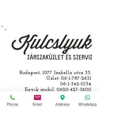
Speciális esetekben (például ha
egy üzemképtelen, félig kibelezett
roncsautóval állít be hozzánk), a
kulcs programozásáért külön díjat
számolunk fel, ezt előre mindig
egyeztetjük.
Budapest, 1077 Izabella utca 35.
Üzlet:
06-1-787-2631
06-1-342-0154
Egyik mobil:
0620-427-3600
Másik mobil:
0620-454-5105
email:
info@kulcslyuk.hu
Phone
Email
Address
WhatsApp
Így tartunk nyitva:
Hétfőtől péntekig: