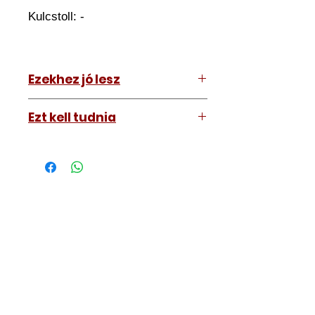
Kulcstoll: -
Ezekhez jó lesz
Mindenhez
Ezt kell tudnia
Működő, kész kulcsokat vásárol,
vagyis
minden távirányítós
kulcsunk ára tartalmazza az
autókulcs marását, az
immobiliser tanítását és
a távirányító programozását is.
A kulcsmásolást és programozást
műhelyünkben, a VII.
kerület Izabella utca 35. szám alatt
végezzük, ide kell eljönnie az
autójával.