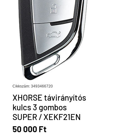
Cikkszám: 3493466720
XHORSE távirányítós
kulcs 3 gombos
SUPER / XEKF21EN
Ár
50 000 Ft