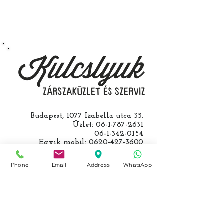
autójával.
Speciális esetekben (például ha
egy üzemképtelen, félig kibelezett
roncsautóval állít be hozzánk), a
kulcs programozásáért külön díjat
számolunk fel, ezt előre mindig
egyeztetjük.
Budapest, 1077 Izabella utca 35.
Üzlet:
06-1-787-2631
06-1-342-0154
Egyik mobil:
0620-427-3600
Másik mobil:
0620-454-5105
email:
info@kulcslyuk.hu
Phone
Email
Address
WhatsApp
Így tartunk nyitva:
Hétfőtől péntekig: