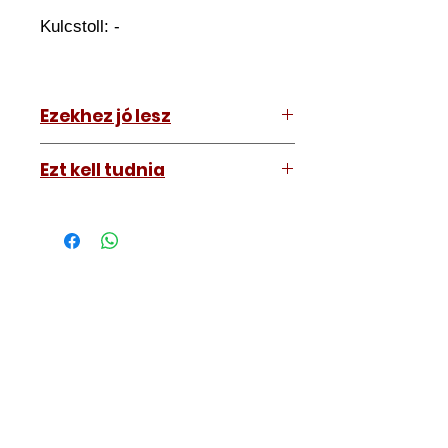
Kulcstoll: -
Ezekhez jó lesz
Bármihez
Ezt kell tudnia
Működő, kész kulcsokat vásárol,
vagyis
minden távirányítós
kulcsunk ára tartalmazza az
autókulcs marását, az
immobiliser tanítását és
a távirányító programozását is.
A kulcsmásolást és programozást
műhelyünkben, a VII.
kerület Izabella utca 35. szám alatt
végezzük, ide kell eljönnie az