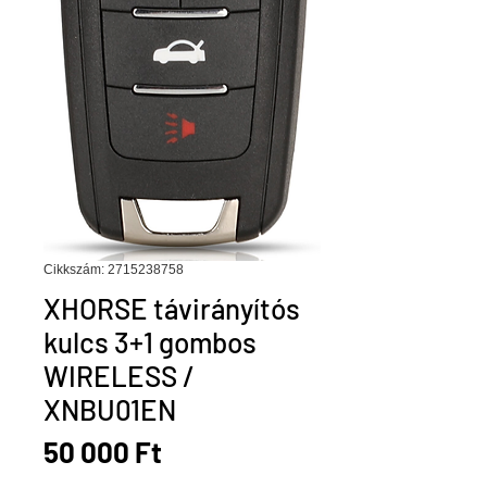
Cikkszám: 2715238758
XHORSE távirányítós
kulcs 3+1 gombos
WIRELESS /
XNBU01EN
Ár
50 000 Ft