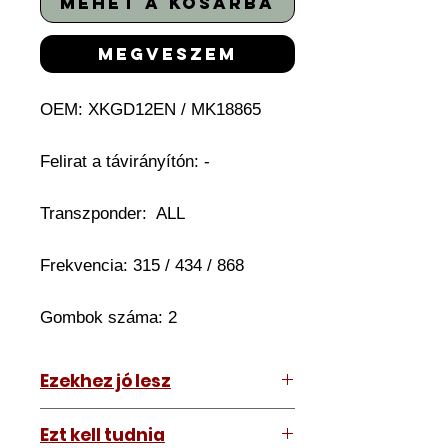
mehet a kosárba
megveszem
OEM: XKGD12EN / MK18865
Felirat a távirányítón: -
Transzponder: ALL
Frekvencia: 315 / 434 / 868
Gombok száma: 2
Ezekhez jó lesz
Mindenhez
Ezt kell tudnia