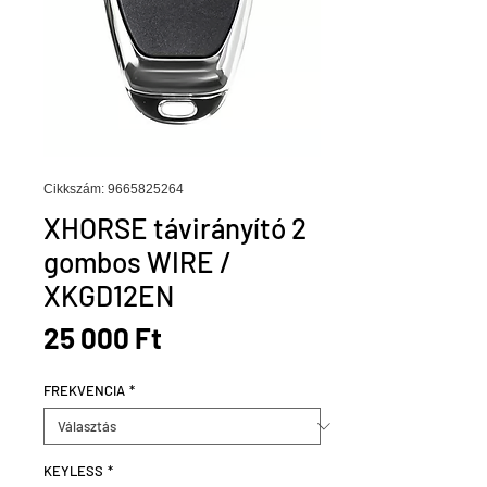
Cikkszám: 9665825264
XHORSE távirányító 2
gombos WIRE /
XKGD12EN
Ár
25 000 Ft
FREKVENCIA
*
KEYLESS
*