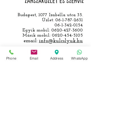
Budapest, 1077 Izabella utca 35.
Üzlet:
06-1-787-2631
06-1-342-0154
Egyik mobil:
0620-427-3600
Másik mobil:
0620-454-5105
email:
info@kulcslyuk.hu
Így tartunk nyitva:
Phone
Email
Address
WhatsApp
Hétfőtől péntekig:
9 - 18 h
KÖZÖSSÉGI LYUKAINK
Írjon Whatsapp-on