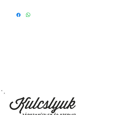
Működő, kész kulcsokat vásárol,
vagyis
minden távirányítós
kulcsunk ára tartalmazza az
autókulcs marását, az
immobiliser tanítását és
a távirányító programozását is.
A kulcsmásolást és programozást
műhelyünkben, a VII.
kerület Izabella utca 35. szám alatt
végezzük, ide kell eljönnie az
autójával.
Speciális esetekben (például ha
egy üzemképtelen, félig kibelezett
roncsautóval állít be hozzánk), a
kulcs programozásáért külön díjat
számolunk fel, ezt előre mindig
egyeztetjük.