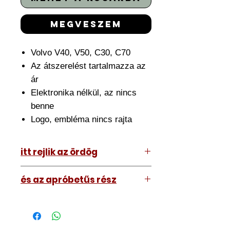
megveszem
Volvo V40, V50, C30, C70
Az átszerelést tartalmazza az
ár
Elektronika nélkül, az nincs
benne
Logo, embléma nincs rajta
itt rejlik az ördög
Az ár amit lát tartalmazza az
és az apróbetűs rész
átszerelést is. Ehhez el kell hoznia
hozzánk a meglévő kulcsát.
A kép illusztráció vagy mi, tehát a
Nagyjából fél órát szánjon rá de ez
kulcs amit kap némileg eltérhet attól
némileg változhat.
amit lát. Nem nagyon.