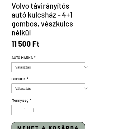
Volvo távirányítós
autó kulcsház - 4+1
gombos, vészkulcs
nélkül
Ár
11 500 Ft
AUTÓ MÁRKA
*
GOMBOK
*
Mennyiség
*
mehet a kosárba