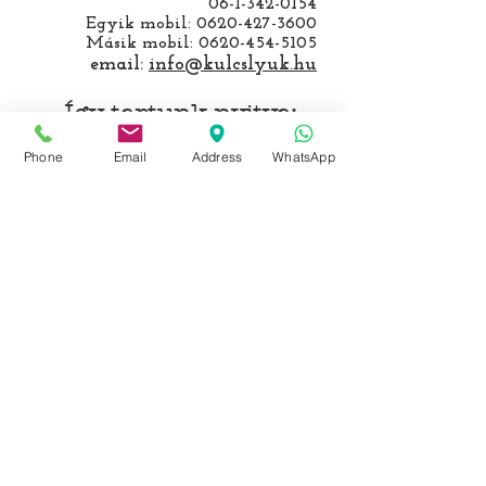
06-1-342-0154
Egyik mobil:
0620-427-3600
Másik mobil:
0620-454-5105
email:
info@kulcslyuk.hu
Így tartunk nyitva:
Phone
Email
Address
WhatsApp
Hétfőtől péntekig:
9 - 18 h
KÖZÖSSÉGI LYUKAINK
Írjon Whatsapp-on
Írjon Messenger-en