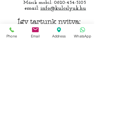
Másik mobil:
0620-454-5105
email:
info@kulcslyuk.hu
Így tartunk nyitva:
Phone
Email
Address
WhatsApp
Hétfőtől péntekig:
9 - 18 h
KÖZÖSSÉGI LYUKAINK
Írjon Whatsapp-on
Írjon Messenger-en