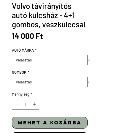
Volvo távirányítós
autó kulcsház - 4+1
gombos, vészkulccsal
Ár
14 000 Ft
AUTÓ MÁRKA
*
GOMBOK
*
Mennyiség
*
mehet a kosárba