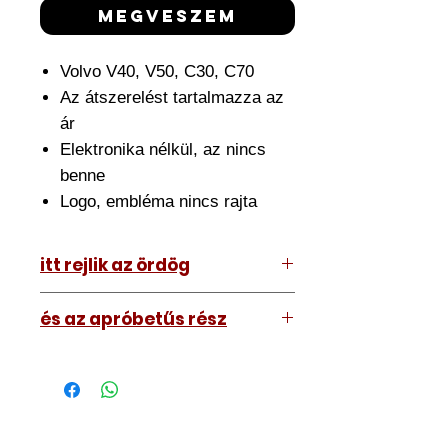
megveszem
Volvo V40, V50, C30, C70
Az átszerelést tartalmazza az
ár
Elektronika nélkül, az nincs
benne
Logo, embléma nincs rajta
itt rejlik az ördög
Az ár amit lát tartalmazza az
és az apróbetűs rész
átszerelést is. Ehhez el kell hoznia
hozzánk a meglévő kulcsát.
A kép illusztráció vagy mi, tehát a
Nagyjából fél órát szánjon rá de ez
kulcs amit kap némileg eltérhet attól
némileg változhat.
amit lát. Nem nagyon.
Szakszerűen átszereljük, utána
Márkaembléma biztosan nem lesz
kimérjük, bemérjük, teszteljük a