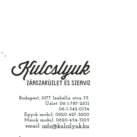
működik.
Természetesen kérheti szerelés
nélkül is ha saját maga szeretné
megcsinálni. Garanciát a
működésre abban esetben
vállalunk ha a ház cseréjét is mi
csináljuk. Jobban jár ha nem otthon
barkácsol. Bízza ránk, értünk
hozzá.
Budapest, 1077 Izabella utca 35.
Üzlet:
06-1-787-2631
06-1-342-0154
Egyik mobil:
0620-427-3600
Másik mobil:
0620-454-5105
email:
info@kulcslyuk.hu