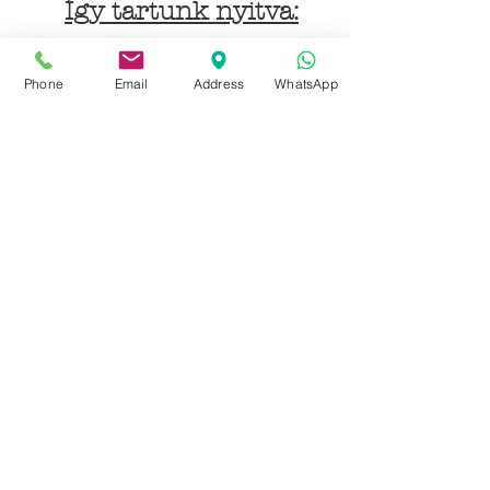
Így tartunk nyitva:
Hétfőtől péntekig:
Phone
Email
Address
WhatsApp
9 - 18 h
KÖZÖSSÉGI LYUKAINK
Írjon Whatsapp-on
Írjon Messenger-en
Ön kínai? Wechat!