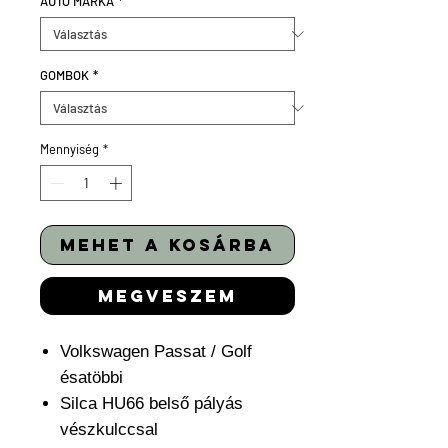
AUTÓ MÁRKA
*
GOMBOK
*
Mennyiség
*
mehet a kosárba
megveszem
Volkswagen Passat / Golf
ésatöbbi
Silca HU66 belső pályás
vészkulccsal