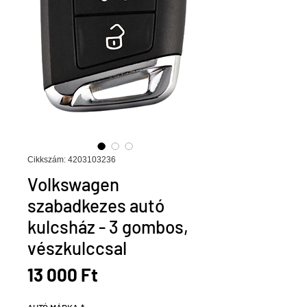
Cikkszám: 4203103236
Volkswagen
szabadkezes autó
kulcsház - 3 gombos,
vészkulccsal
Ár
13 000 Ft