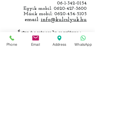
06-1-342-0154
Egyik mobil:
0620-427-3600
Másik mobil:
0620-454-5105
email:
info@kulcslyuk.hu
Így tartunk nyitva:
Phone
Email
Address
WhatsApp
Hétfőtől péntekig:
9 - 18 h
KÖZÖSSÉGI LYUKAINK
Írjon Whatsapp-on
Írjon Messenger-en