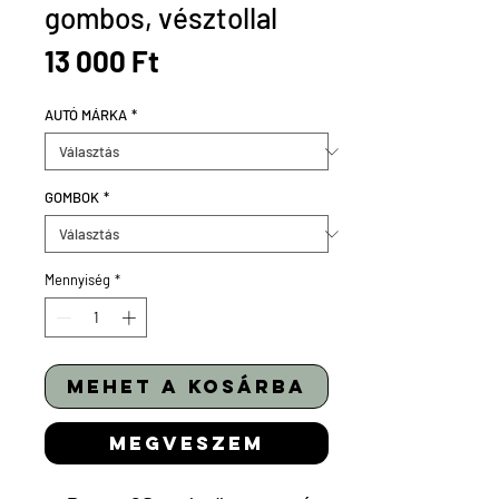
gombos, vésztollal
Ár
13 000 Ft
AUTÓ MÁRKA
*
GOMBOK
*
Mennyiség
*
mehet a kosárba
megveszem