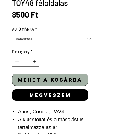
TOY48 féloldalas
Ár
8500 Ft
AUTÓ MÁRKA
*
Mennyiség
*
mehet a kosárba
megveszem
Auris, Corolla, RAV4
A kulcstollat és a másolást is
tartalmazza az ár