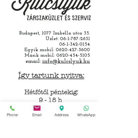
Budapest, 1077 Izabella utca 35.
Üzlet:
06-1-787-2631
06-1-342-0154
Egyik mobil:
0620-427-3600
Másik mobil:
0620-454-5105
email:
info@kulcslyuk.hu
Így tartunk nyitva:
Hétfőtől péntekig:
9 - 18 h
Phone
Email
Address
WhatsApp
KÖZÖSSÉGI LYUKAINK